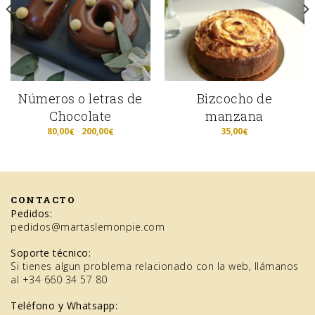
Números o letras de
Bizcocho de
Chocolate
manzana
Rango
80,00
-
200,00
35,00
€
€
€
de
precios:
desde
80,00€
hasta
200,00€
CONTACTO
Pedidos:
pedidos@martaslemonpie.com
Soporte técnico:
Si tienes algun problema relacionado con la web, llámanos
al +34 660 34 57 80
Teléfono y Whatsapp: